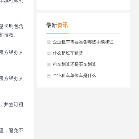
车流程顺利
最新
资讯
息卡则包含
授权。

企业租车需要准备哪些手续和证
租方经办人
件？
什么是班车租赁
租车划算还是买车划算
企业租车单位车是什么
租方经办人
，并签订租
阻，避免不