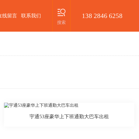
138 2846 6258
在线留言
联系我们
搜索
宇通53座豪华上下班通勤大巴车出租