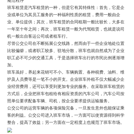
规范程序
班车租赁是汽车租赁的一种，但是它有其特殊性：首先，它是企
业或单位为其员工服务的一种福利性质的租赁，费用一般由企
业、单位提供；其次，班车租赁的合同租期一般比较长，大多在
一年至十年之间；再次，班车租赁一般为代驾租赁，也就是说司
机一般出自客运公司或者租车行。
尽管公交公司在不断拓展公交线路，然而由于一些企业地处位置
比较偏僻，或者职工较多、驻地分散，班车也就自然成为了企业
职工必不可少的交通工具，于是选择班车出行的市民比例逐渐增
加。
班车虽好，养起来花销可不小。车辆购置、各种税费、油料、维
护及人员费等是一笔不小的开支。企业班车外租不仅大幅减少企
业经营费用，还可以享受到更加专业的服务。在采取班车租赁的
方式后，企业把班车包租给有相应资质的汽车公司，汽车公司按
照单位要求配备车辆、司机，按企业要求提供运输服务。
公交公司的运营车辆的各项保险完备，一旦发生意外也能保证乘
客的利益。公交公司进入班车市场，一方面可以使资源得到科学
整合，提高了效益；另一方面在一定程度上也规范了班车市场。