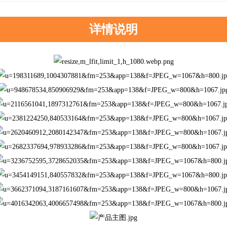
专业企业通勤大巴租赁服务平台，为企业提供安全、准时、舒适的上下
华大巴，满足不同规模企业的员工通勤需求。提供定制化路线规划、
详情说明
辆定期维护保养并投保高额乘客险。通过智能调度系统和GPS实时
提升员工满意度，是工业园区、科技园区、企业总部的最佳通勤合作
在线留言
立即咨询