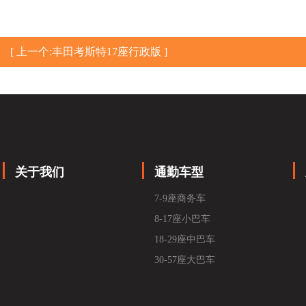
[ 上一个:丰田考斯特17座行政版 ]
关于我们
通勤车型
7-9座商务车
8-17座小巴车
18-29座中巴车
30-57座大巴车