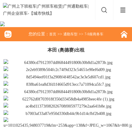
您的位置：
>>
>>
首页
通勤车型
7-9座商务车
本田 (奥德赛)出租